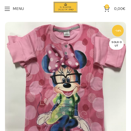
0
MENU
0,00
€
-14%
SOLD O
UT