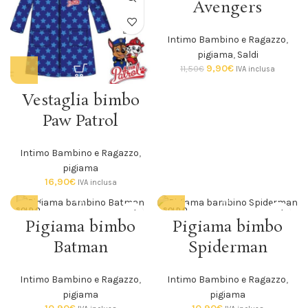
Avengers
Intimo Bambino e Ragazzo
,
pigiama
,
Saldi
9,90
€
11,50
€
IVA inclusa
Vestaglia bimbo
Paw Patrol
Intimo Bambino e Ragazzo
,
pigiama
16,90
€
IVA inclusa
SOLD O
SOLD O
UT
UT
Pigiama bimbo
Pigiama bimbo
Batman
Spiderman
Intimo Bambino e Ragazzo
,
Intimo Bambino e Ragazzo
,
pigiama
pigiama