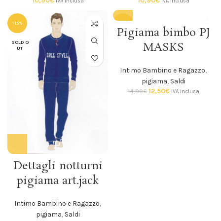
10,90
€
10,90
€
IVA inclusa
IVA inclusa
-15%
-17%
Pigiama bimbo PJ
SOLD O
SOLD O
MASKS
UT
UT
Intimo Bambino e Ragazzo
,
pigiama
,
Saldi
12,50
€
14,99
€
IVA inclusa
Dettagli notturni
pigiama art.jack
Intimo Bambino e Ragazzo
,
pigiama
,
Saldi