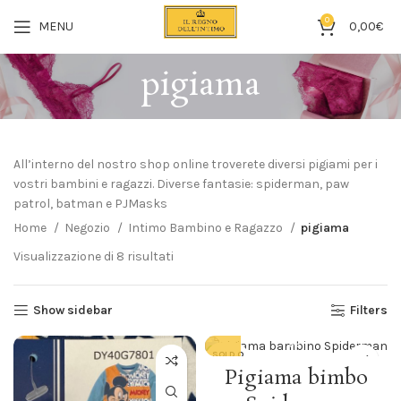
0
MENU
0,00
€
pigiama
All’interno del nostro shop online troverete diversi pigiami per i
vostri bambini e ragazzi. Diverse fantasie: spiderman, paw
patrol, batman e PJMasks
Home
Negozio
Intimo Bambino e Ragazzo
pigiama
Visualizzazione di 8 risultati
Show sidebar
Filters
SOLD O
UT
Pigiama bimbo