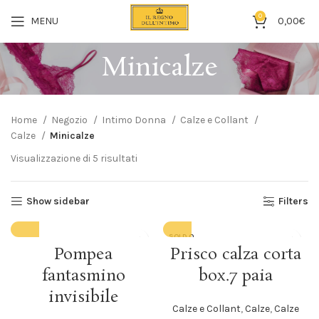
0
MENU
0,00
€
Minicalze
Home
Negozio
Intimo Donna
Calze e Collant
Calze
Minicalze
Visualizzazione di 5 risultati
Show sidebar
Filters
SOLD O
UT
Pompea
Prisco calza corta
fantasmino
box.7 paia
invisibile
Calze e Collant
,
Calze
,
Calze