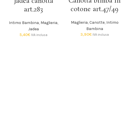
Canotta bimba in
Jadea canotta
cotone art.47/49
art.283
Maglieria
,
Canotte
,
Intimo
Intimo Bambina
,
Maglieria
,
Bambina
Jadea
3,90
€
5,40
€
IVA inclusa
IVA inclusa