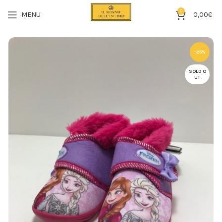
0
MENU
0,00
€
-25%
SOLD O
UT