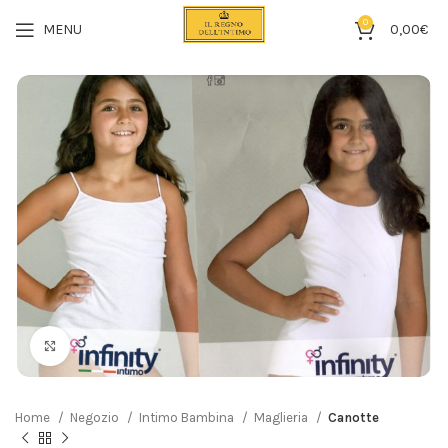
0
MENU
0,00
€
Click to enlarge
Home
Negozio
Intimo Bambina
Maglieria
Canotte