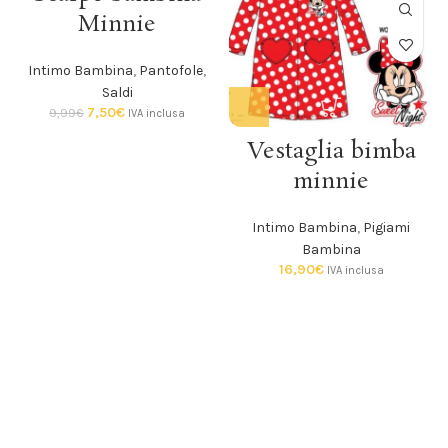
SOLD O
Minnie
UT
Intimo Bambina
,
Pantofole
,
Saldi
7,50
€
9,99
€
IVA inclusa
Vestaglia bimba
minnie
Intimo Bambina
,
Pigiami
Bambina
16,90
€
IVA inclusa