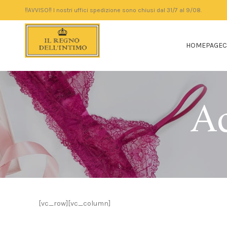
‼️AVVISO‼️ I nostri uffici spedizione sono chiusi dal 31/7 al 9/08.
HOMEPAGE
C
Ac
[vc_row][vc_column]