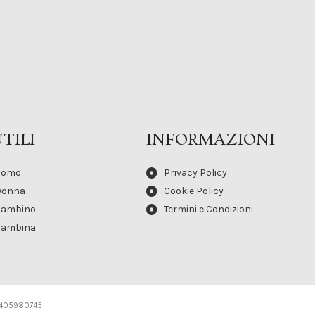
TILI
INFORMAZIONI
Uomo
Privacy Policy
Donna
Cookie Policy
Bambino
Termini e Condizioni
Bambina
02405980745