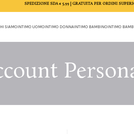
SPEDIZIONE SDA € 5,99 | GRATUITA PER ORDINI SUPERI
HI SIAMO
INTIMO UOMO
INTIMO DONNA
INTIMO BAMBINO
INTIMO BAMB
count Person