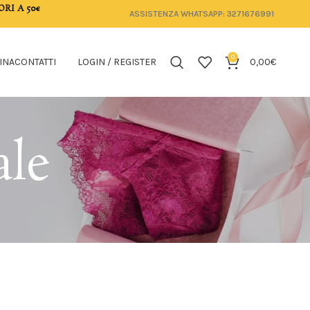
ORI A 50€
ASSISTENZA WHATSAPP: 3271676991
0
INA
CONTATTI
LOGIN / REGISTER
0,00
€
ale