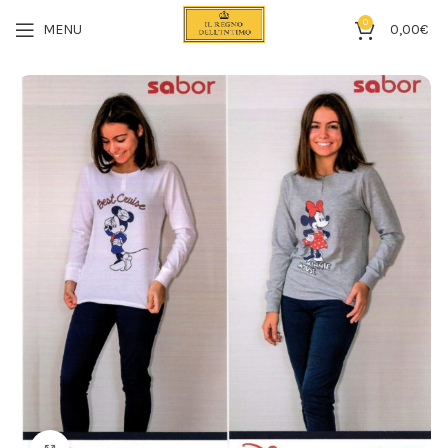
0
MENU
0,00
€