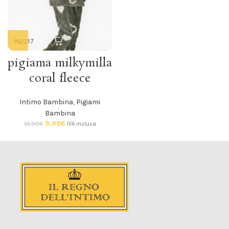
pigiama milkymilla
coral fleece
Intimo Bambina
,
Pigiami
Bambina
9,99
€
13,90
€
IVA inclusa