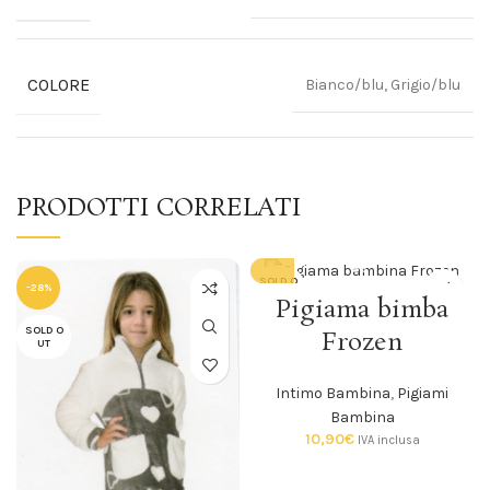
COLORE
Bianco/blu, Grigio/blu
PRODOTTI CORRELATI
SOLD O
-28%
UT
Pigiama bimba
SOLD O
Frozen
UT
Intimo Bambina
,
Pigiami
Bambina
10,90
€
IVA inclusa