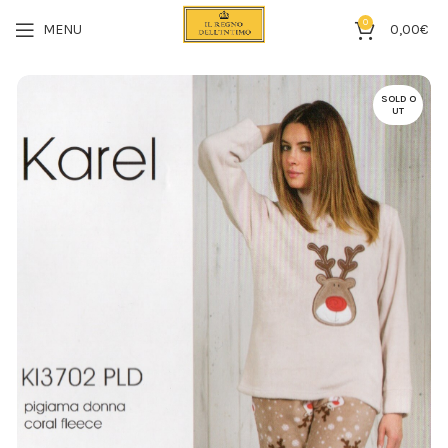
0
MENU
0,00
€
SOLD O
UT