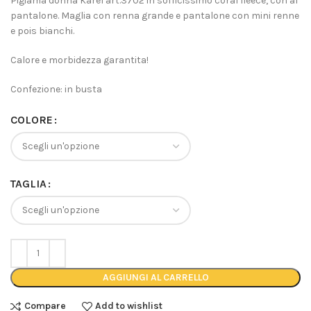
Pigiama donna Karel art.3702 in sofficissimo coral fleece, con al
pantalone. Maglia con renna grande e pantalone con mini renne
e pois bianchi.
Calore e morbidezza garantita!
Confezione: in busta
COLORE
TAGLIA
AGGIUNGI AL CARRELLO
Compare
Add to wishlist