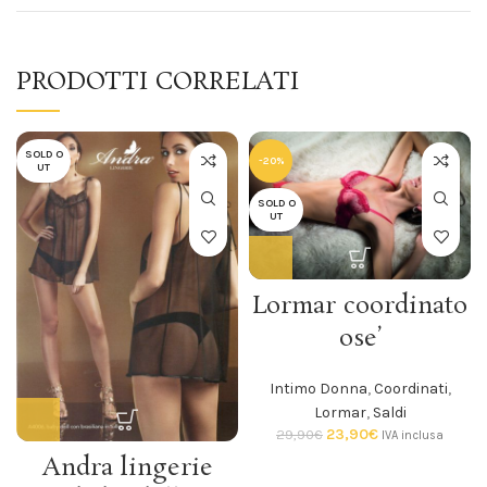
PRODOTTI CORRELATI
SOLD O
-20%
UT
SOLD O
UT
Lormar coordinato
ose’
Intimo Donna
,
Coordinati
,
Lormar
,
Saldi
23,90
€
29,90
€
IVA inclusa
Andra lingerie