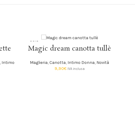
SOLD
-20%
SCEGLI
ette
Magic dream canotta tullè
OUT
SOLD
,
Intimo
Maglieria
,
Canotta
,
Intimo Donna
,
Novità
OUT
9,90
€
à
IVA inclusa
Lor
Intim