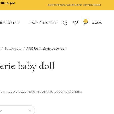
ORI A 50€
ASSISTENZA WHATSAPP: 3271676991
0
INA
CONTATTI
LOGIN / REGISTER
0,00
€
Sottoveste
ANDRA lingerie baby doll
rie baby doll
to in raso e pizzo nero in contrasto, con brasiliana