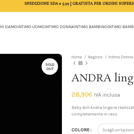
SPEDIZIONE SDA € 5,99 | GRATUITA PER ORDINI SUPERI
HI SIAMO
INTIMO UOMO
INTIMO DONNA
INTIMO BAMBINO
INTIMO BAMB
Home
Negozio
Intimo Donna
SOLD
OUT
ANDRA linge
28,90
€
IVA inclusa
Baby doll Andra lingerie realizza
completamente in raso.
COLORE