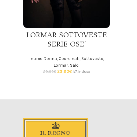
SCEGLI
LORMAR SOTTOVESTE
SERIE OSE’
Intimo Donna
,
Coordinati
,
Sottoveste
,
Lormar
,
Saldi
23,90
€
29,99
€
IVA inclusa