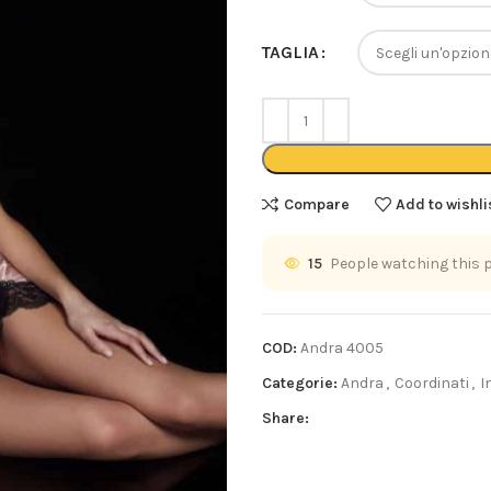
TAGLIA
Compare
Add to wishli
15
People watching this 
COD:
Andra 4005
Categorie:
Andra
,
Coordinati
,
I
Share: