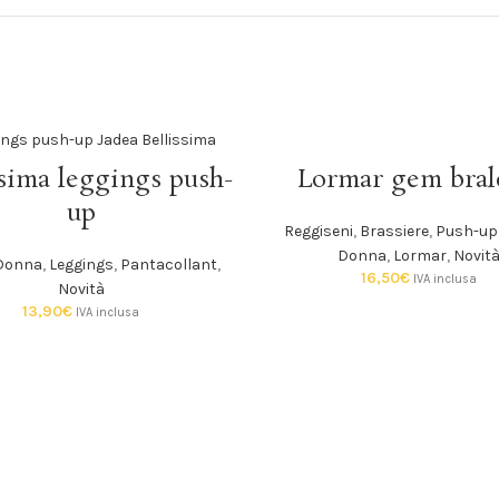
SCEGLI
SCEGLI
Lormar gem bral
ssima leggings push-
up
Reggiseni
,
Brassiere
,
Push-up
Donna
,
Lormar
,
Novit
Donna
,
Leggings
,
Pantacollant
,
16,50
€
IVA inclusa
Novità
13,90
€
IVA inclusa