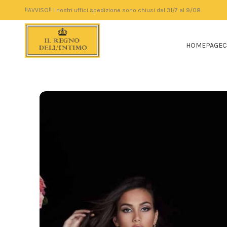
‼️AVVISO‼️ I nostri uffici spedizione sono chiusi dal 31/7 al 9/08.
HOMEPAGE
C