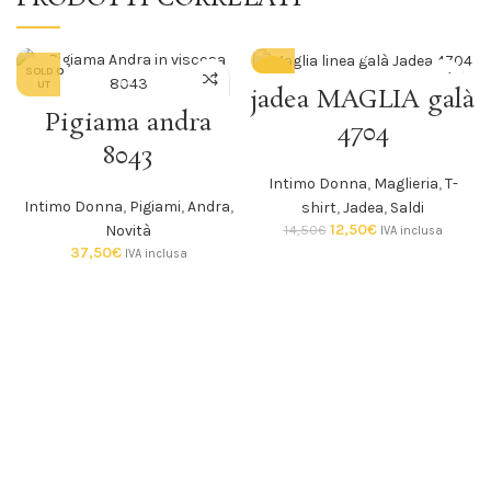
SOLD O
-14%
UT
jadea MAGLIA galà
Pigiama andra
SOLD O
4704
UT
8043
Intimo Donna
,
Maglieria
,
T-
Intimo Donna
,
Pigiami
,
Andra
,
shirt
,
Jadea
,
Saldi
12,50
€
14,50
€
Novità
IVA inclusa
37,50
€
IVA inclusa