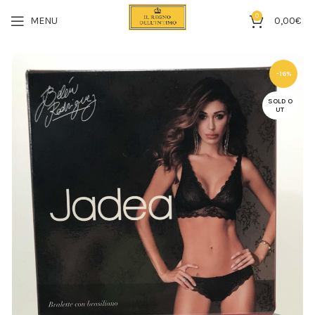
0
MENU
0,00
€
-16%
SOLD O
UT