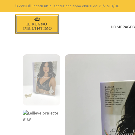
‼️AVVISO‼️ I nostri uffici spedizione sono chiusi dal 31/7 al 9/08.
HOMEPAGE
C