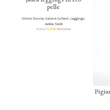
pelle
SOLD
OUT
Intimo Donna
,
Calze e Collant
,
Leggings
,
Jadea
,
Saldi
11,50
€
14,90
€
IVA inclusa
Pigia