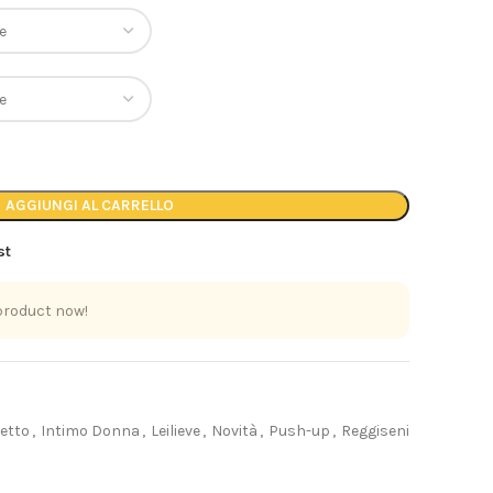
AGGIUNGI AL CARRELLO
st
product now!
retto
,
Intimo Donna
,
Leilieve
,
Novità
,
Push-up
,
Reggiseni