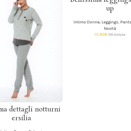
up
Intimo Donna
,
Leggings
,
Panta
Novità
13,90
€
IVA inclusa
SCEGLI
ma dettagli notturni
ersilia