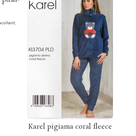
collant
,
Lo
Reggi
SCEGLI
Karel pigiama coral fleece