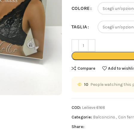
COLORE
TAGLIA
Compare
Add to wishli
10
People watching this 
COD:
Leilieve 6168
Categorie:
Balconcino
,
Con fer
Share: