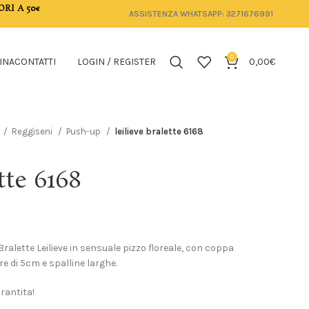
ORI A 50€
ASSISTENZA WHATSAPP: 3271676991
0
INA
CONTATTI
LOGIN / REGISTER
0,00
€
Reggiseni
Push-up
leilieve bralette 6168
tte 6168
ralette Leilieve in sensuale pizzo floreale, con coppa
e di 5cm e spalline larghe.
arantita!