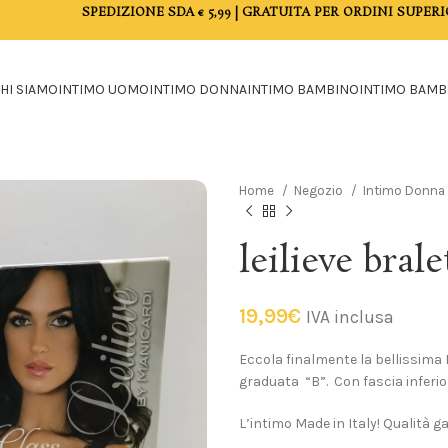
SPEDIZIONE SDA € 5,99 | GRATUITA PER ORDINI SUPERI
HI SIAMO
INTIMO UOMO
INTIMO DONNA
INTIMO BAMBINO
INTIMO BAMB
Home
Negozio
Intimo Donna
leilieve brale
19,99
€
IVA inclusa
Eccola finalmente la bellissima B
graduata “B”. Con fascia inferior
L’intimo Made in Italy! Qualità g