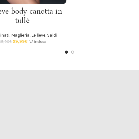
SCEGLI
eve body-canotta in
tullè
inati
,
Maglieria
,
Leilieve
,
Saldi
29,99
€
35,90
€
IVA inclusa