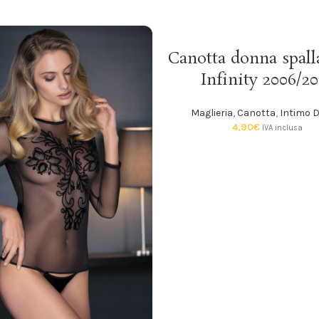
SCEGLI
Canotta donna spall
Infinity 2006/2
Maglieria
,
Canotta
,
Intimo 
4,90
€
IVA inclusa