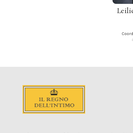
Leili
Coord