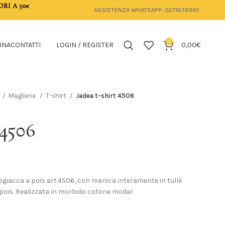
ORI A 50€
ASSISTENZA WHATSAPP: 3271676991
0
INA
CONTATTI
LOGIN / REGISTER
0,00
€
Maglieria
T-shirt
Jadea t-shirt 4506
 4506
ogiacca a pois art.4506, con manica interamente in tullè
 pois. Realizzata in morbido cotone modal