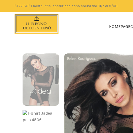
‼️AVVISO‼️ I nostri uffici spedizione sono chiusi dal 31/7 al 9/08.
HOMEPAGE
C