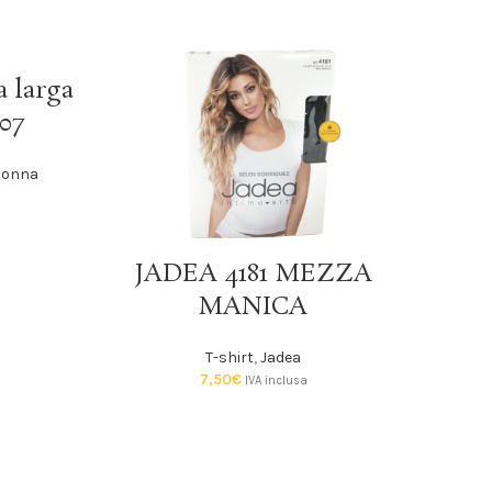
a larga
007
Donna
SCEGLI
JADEA 4181 MEZZA
MANICA
T-shirt
,
Jadea
7,50
€
IVA inclusa
Jade