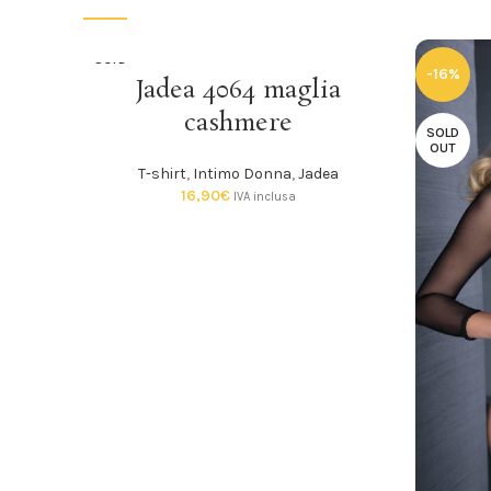
SOLD
-16%
SCEGLI
Jadea 4064 maglia
OUT
cashmere
SOLD
OUT
T-shirt
,
Intimo Donna
,
Jadea
16,90
€
IVA inclusa