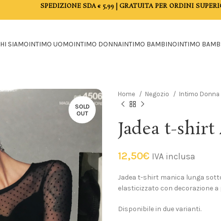
SPEDIZIONE SDA € 5,99 | GRATUITA PER ORDINI SUPERI
HI SIAMO
INTIMO UOMO
INTIMO DONNA
INTIMO BAMBINO
INTIMO BAMB
Home
Negozio
Intimo Donna
SOLD
OUT
Jadea t-shirt
12,50
€
IVA inclusa
Jadea t-shirt manica lunga sott
elasticizzato con decorazione a
Disponibile in due varianti.