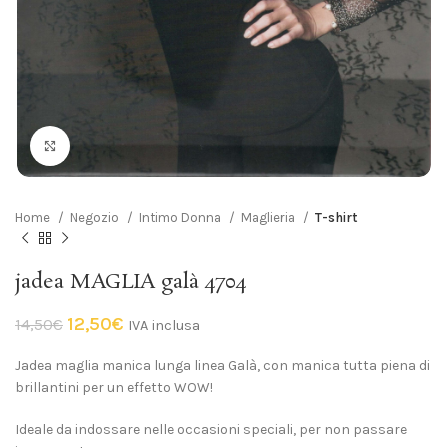
Click to enlarge
Home
Negozio
Intimo Donna
Maglieria
T-shirt
jadea MAGLIA galà 4704
12,50
€
14,50
€
IVA inclusa
Jadea maglia manica lunga linea Galà, con manica tutta piena di
brillantini per un effetto WOW!
Ideale da indossare nelle occasioni speciali, per non passare