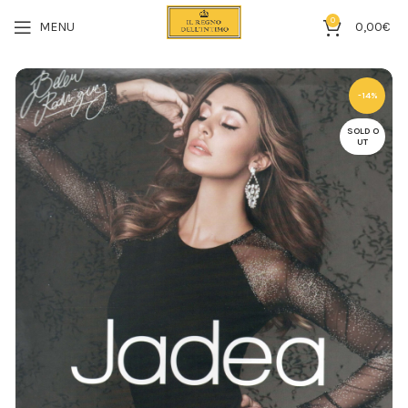
0
MENU
0,00
€
-14%
SOLD O
UT