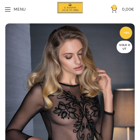
0
MENU
0,00
€
-16%
SOLD O
UT