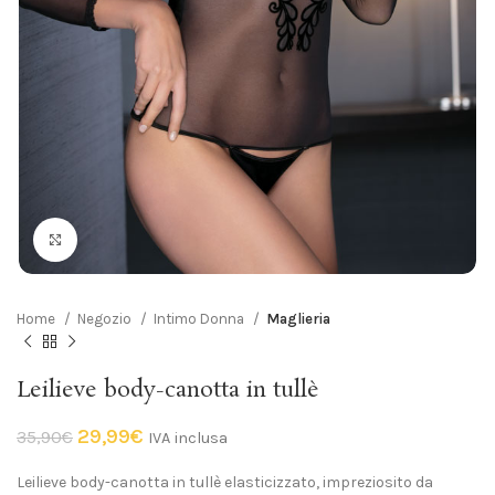
Click to enlarge
Home
Negozio
Intimo Donna
Maglieria
Leilieve body-canotta in tullè
29,99
€
35,90
€
IVA inclusa
Leilieve body-canotta in tullè elasticizzato, impreziosito da