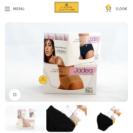
0
MENU
0,00
€
Click to enlarge