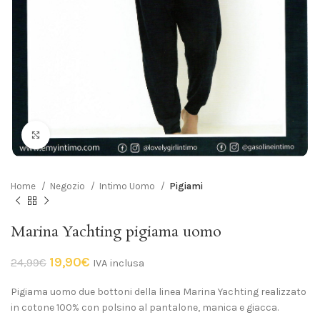
Click to enlarge
Home
Negozio
Intimo Uomo
Pigiami
Marina Yachting pigiama uomo
19,90
€
24,99
€
IVA inclusa
Pigiama uomo due bottoni della linea Marina Yachting realizzato
in cotone 100% con polsino al pantalone, manica e giacca.