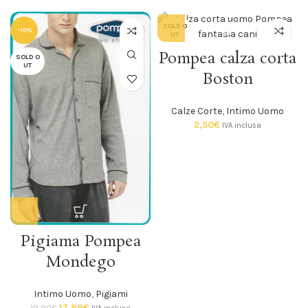
SOLD O
-10%
UT
Pompea calza corta
SOLD O
UT
Boston
Calze Corte
,
Intimo Uomo
2,50
€
IVA inclusa
Pigiama Pompea
Mondego
Intimo Uomo
,
Pigiami
17,99
€
19,90
€