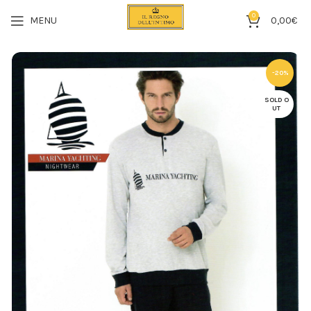
0
MENU
0,00
€
-20%
SOLD O
UT