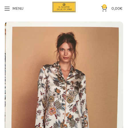
0
MENU
0,00
€