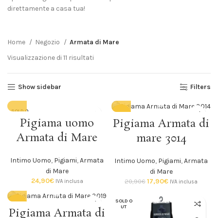
direttamente a casa tua!
Home
Negozio
Armata di Mare
Visualizzazione di 11 risultati
Show sidebar
Filters
SOLD O
-14%
UT
Pigiama uomo
Pigiama Armata di
SOLD O
Armata di Mare
mare 3014
UT
Intimo Uomo
,
Pigiami
,
Armata
Intimo Uomo
,
Pigiami
,
Armata
di Mare
di Mare
24,90
€
17,90
€
20,90
€
IVA inclusa
IVA inclusa
SOLD O
-14%
UT
Pigiama Armata di