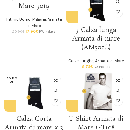
SOLD O
Mare 3019
UT
Intimo Uomo
,
Pigiami
,
Armata
di Mare
3 Calza lunga
17,90
€
20,90
€
IVA inclusa
Armata di mare
(AM500L)
Calze Lunghe
,
Armata di Mare
6,75
€
IVA inclusa
SOLD O
UT
Calza Corta
T-Shirt Armata di
Armata di mare x 3
Mare GT108