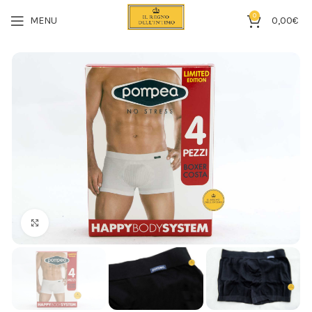
0
MENU
0,00
€
Click to enlarge