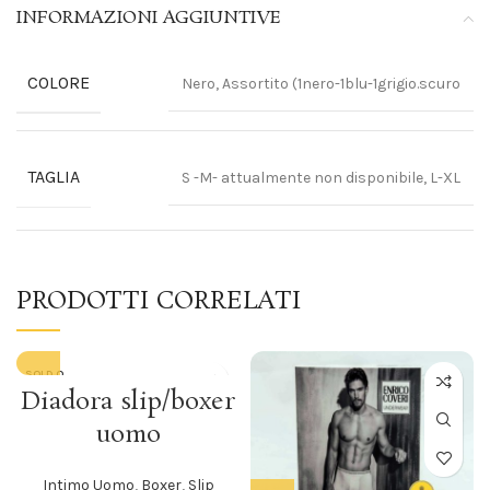
INFORMAZIONI AGGIUNTIVE
COLORE
Nero, Assortito (1nero-1blu-1grigio.scuro
TAGLIA
S -M- attualmente non disponibile, L-XL
PRODOTTI CORRELATI
SOLD O
UT
Diadora slip/boxer
uomo
Intimo Uomo
,
Boxer
,
Slip