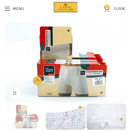
0
MENU
0,00
€
Click to enlarge