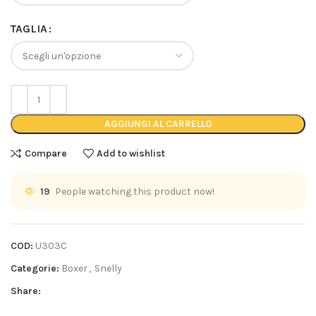
TAGLIA
AGGIUNGI AL CARRELLO
Compare
Add to wishlist
19
People watching this product now!
COD:
U303C
Categorie:
Boxer
,
Snelly
Share: