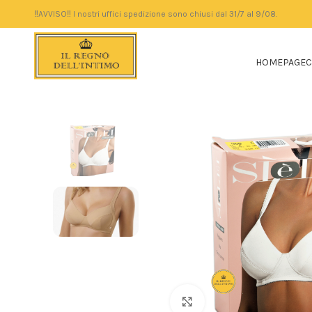
‼️AVVISO‼️ I nostri uffici spedizione sono chiusi dal 31/7 al 9/08.
HOMEPAGE
C
Click to enlarge