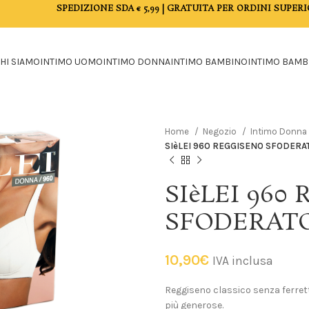
SPEDIZIONE SDA € 5,99 | GRATUITA PER ORDINI SUPERI
HI SIAMO
INTIMO UOMO
INTIMO DONNA
INTIMO BAMBINO
INTIMO BAMB
Home
Negozio
Intimo Donna
SIèLEI 960 REGGISENO SFODERA
SIèLEI 960
SFODERATO
10,90
€
IVA inclusa
Reggiseno classico senza ferrett
più generose.