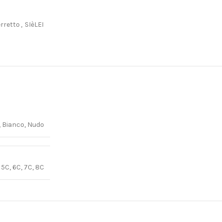
erretto
,
SIèLEI
, Bianco, Nudo
 5C, 6C, 7C, 8C