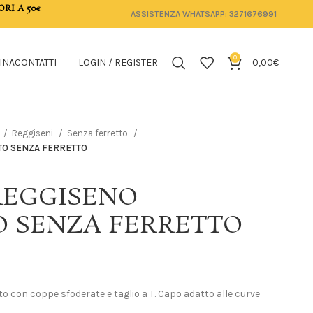
ORI A 50€
ASSISTENZA WHATSAPP: 3271676991
0
INA
CONTATTI
LOGIN / REGISTER
0,00
€
Reggiseni
Senza ferretto
TO SENZA FERRETTO
 REGGISENO
 SENZA FERRETTO
o con coppe sfoderate e taglio a T. Capo adatto alle curve