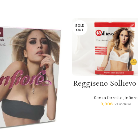
SOLD
OUT
SCEGLI
Reggiseno Sollievo 
Senza ferretto
,
Infiore
9,90
€
IVA inclusa
SCEGLI