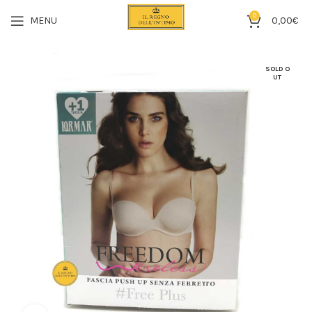
0
MENU
0,00
€
SOLD O
UT