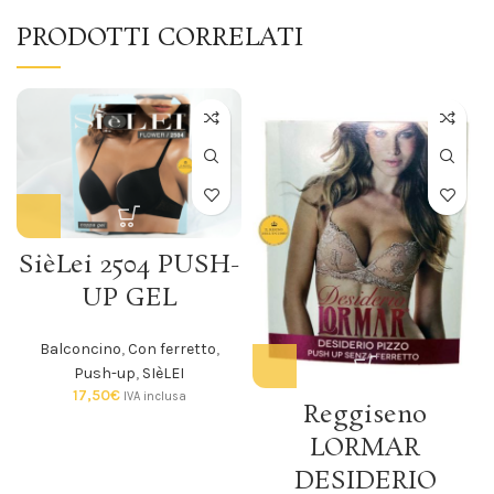
PRODOTTI CORRELATI
SièLei 2504 PUSH-
UP GEL
Balconcino
,
Con ferretto
,
Push-up
,
SIèLEI
17,50
€
IVA inclusa
Reggiseno
LORMAR
DESIDERIO