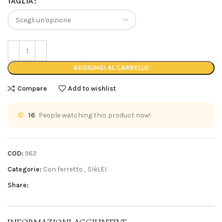
TAGLIA
AGGIUNGI AL CARRELLO
Compare
Add to wishlist
16
People watching this product now!
COD:
962
Categorie:
Con ferretto
,
SIèLEI
Share: