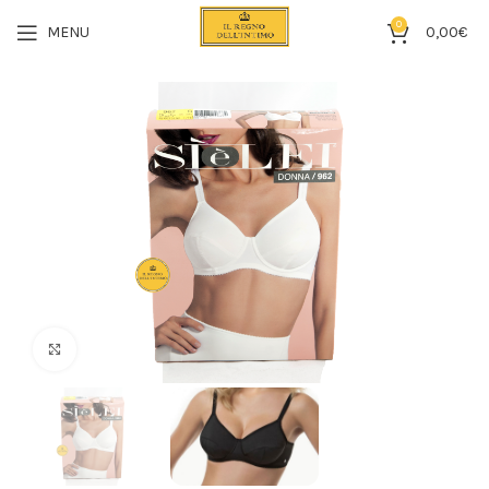
0
MENU
0,00
€
Click to enlarge