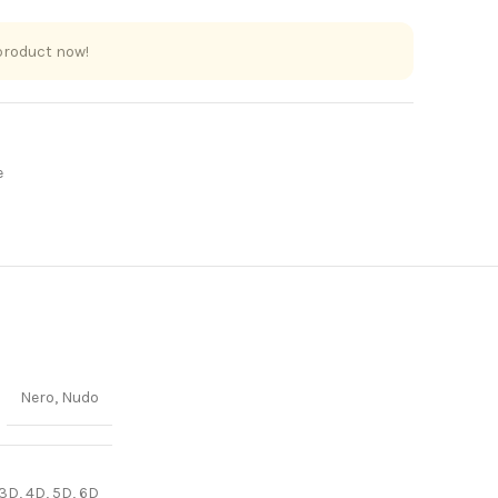
product now!
e
Nero, Nudo
 3D, 4D, 5D, 6D