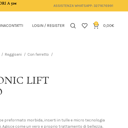
ORI A 50€
ASSISTENZA WHATSAPP: 3271676991
0
INA
CONTATTI
LOGIN / REGISTER
0,00
€
Reggiseni
Con ferretto
ONIC LIFT
O
e preformato morbida, inserti in tulle e micro tecnologia
i. Agisce come un vero e proprio trattamento di bellezza,