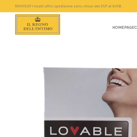
‼️AVVISO‼️ I nostri uffici spedizione sono chiusi dal 31/7 al 9/08.
HOMEPAGE
C