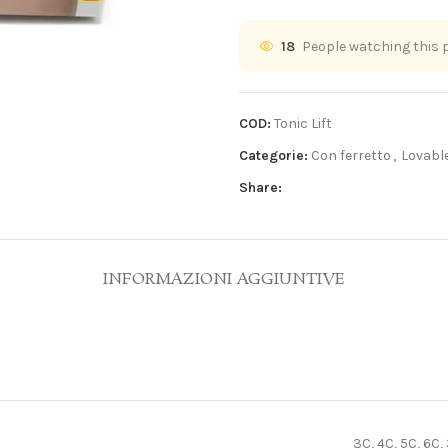
18
People watching this 
COD:
Tonic Lift
Categorie:
Con ferretto
,
Lovabl
Share:
INFORMAZIONI AGGIUNTIVE
3C, 4C, 5C, 6C,