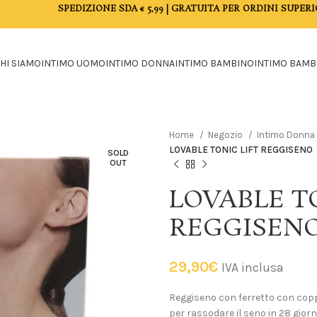
SPEDIZIONE SDA € 5,99 | GRATUITA PER ORDINI SUPERI
HI SIAMO
INTIMO UOMO
INTIMO DONNA
INTIMO BAMBINO
INTIMO BAMB
Home
Negozio
Intimo Donna
LOVABLE TONIC LIFT REGGISENO
SOLD
OUT
LOVABLE T
REGGISEN
29,90
€
IVA inclusa
Reggiseno con ferretto con copp
per rassodare il seno in 28 giorn