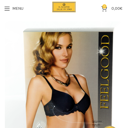
0
MENU
0,00
€