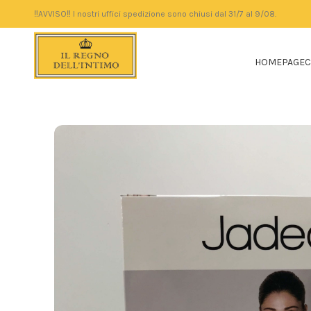
‼️AVVISO‼️ I nostri uffici spedizione sono chiusi dal 31/7 al 9/08.
HOMEPAGE
C