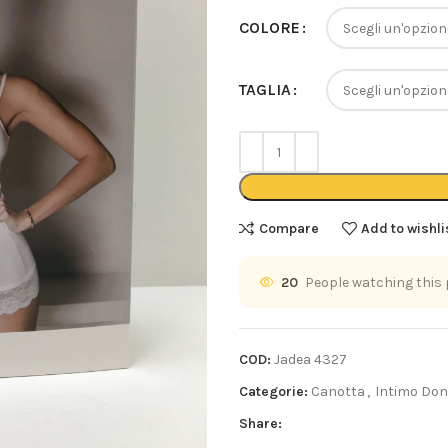
COLORE
TAGLIA
Compare
Add to wishli
20
People watching this
COD:
Jadea 4327
Categorie:
Canotta
,
Intimo Do
Share: