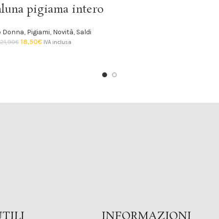
SCEGLI
luna pigiama intero
o Donna
,
Pigiami
,
Novità
,
Saldi
18,50
€
21,90
€
IVA inclusa
TILI
INFORMAZIONI