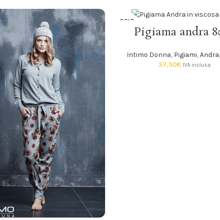
SOLD
SCEGLI
Pigiama andra 8
OUT
Intimo Donna
,
Pigiami
,
Andra
37,50
€
IVA inclusa