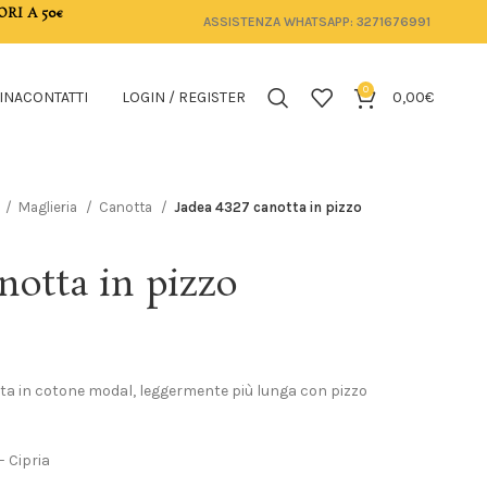
ORI A 50€
ASSISTENZA WHATSAPP: 3271676991
0
INA
CONTATTI
LOGIN / REGISTER
0,00
€
Maglieria
Canotta
Jadea 4327 canotta in pizzo
notta in pizzo
ta in cotone modal, leggermente più lunga con pizzo
– Cipria