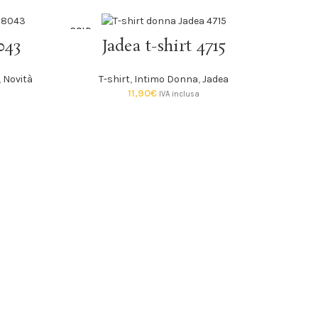
SOLD
-21%
SCEGLI
043
Jadea t-shirt 4715
OUT
SOLD
,
Novità
T-shirt
,
Intimo Donna
,
Jadea
OUT
11,90
€
IVA inclusa