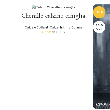
SOLD
-16%
SCEGLI
Chenille calzino ciniglia
OUT
SOLD
Calze e Collant
,
Calze
,
Intimo Donna
OUT
2,50
€
IVA inclusa