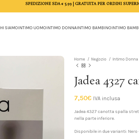
SPEDIZIONE SDA € 5,99 | GRATUITA PER ORDINI SUPERI
HI SIAMO
INTIMO UOMO
INTIMO DONNA
INTIMO BAMBINO
INTIMO BAMB
Home
Negozio
Intimo Donna
Jadea 4327 ca
7,50
€
IVA inclusa
Jadea 4327 canotta spalla stret
nella parte inferiore.
Disponibile in due varianti: Nero 