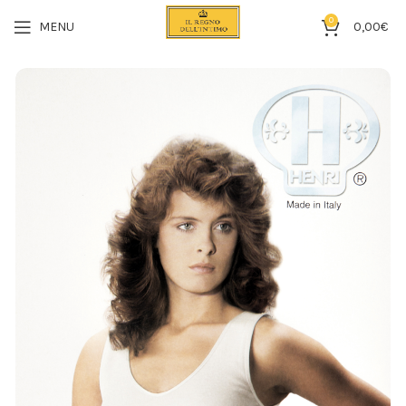
0
MENU
0,00
€