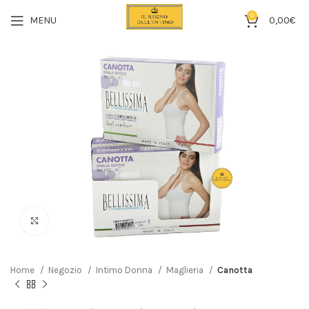
0
MENU
0,00
€
Click to enlarge
Home
Negozio
Intimo Donna
Maglieria
Canotta