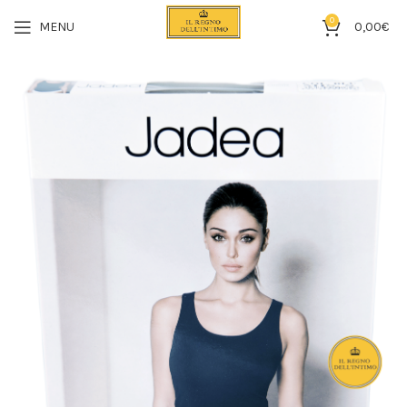
0
MENU
0,00
€