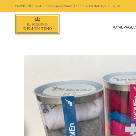
‼️AVVISO‼️ I nostri uffici spedizione sono chiusi dal 31/7 al 9/08.
HOMEPAGE
C