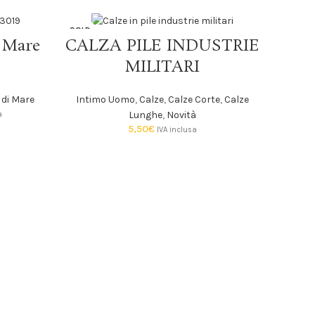
SOLD
SOLD
SCEGLI
 Mare
CALZA PILE INDUSTRIE
OUT
OUT
MILITARI
di Mare
Intimo Uomo
,
Calze
,
Calze Corte
,
Calze
Lunghe
,
Novità
a
5,50
€
IVA inclusa
Slo