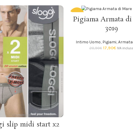
-14%
SCEGLI
Pigiama Armata di
3019
SOLD
OUT
Intimo Uomo
,
Pigiami
,
Armata 
17,90
€
20,90
€
IVA inclus
SCEGLI
i slip midi start x2