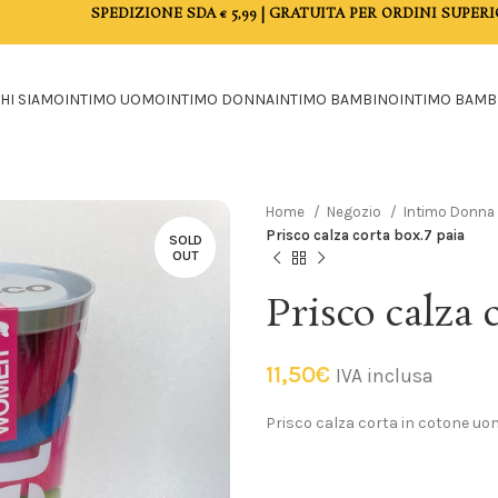
SPEDIZIONE SDA € 5,99 | GRATUITA PER ORDINI SUPERI
HI SIAMO
INTIMO UOMO
INTIMO DONNA
INTIMO BAMBINO
INTIMO BAMB
Home
Negozio
Intimo Donna
Prisco calza corta box.7 paia
SOLD
OUT
Prisco calza 
11,50
€
IVA inclusa
Prisco calza corta in cotone uom