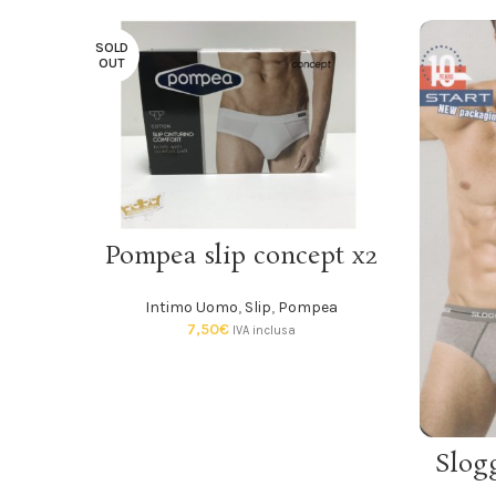
SOLD
OUT
SCEGLI
Pompea slip concept x2
Intimo Uomo
,
Slip
,
Pompea
7,50
€
IVA inclusa
Slogg