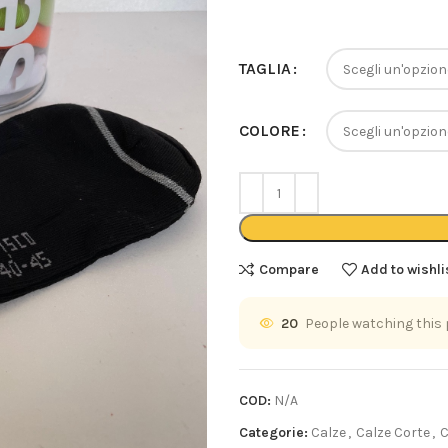
TAGLIA
COLORE
Compare
Add to wishli
20
People watching this
COD:
N/A
Categorie:
Calze
,
Calze Corte
,
C