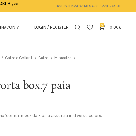
ORI A 50€
ASSISTENZA WHATSAPP: 3271676991
0
INA
CONTATTI
LOGIN / REGISTER
0,00
€
Calze e Collant
Calze
Minicalze
corta box.7 paia
o/donna in box da 7 paia assortiti in diverso colore.