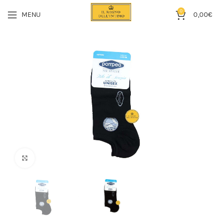
0
MENU
0,00
€
Click to enlarge