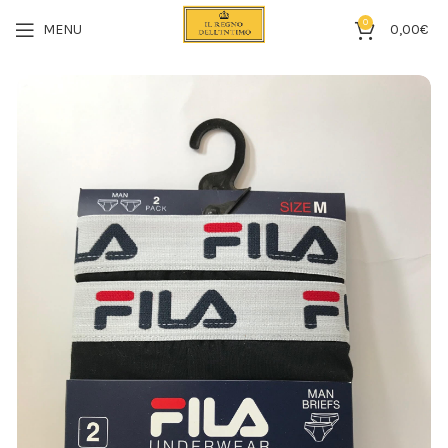
0
MENU
0,00
€