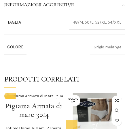
INFORMAZIONI AGGIUNTIVE
TAGLIA
48/M, 50/L, 52/XL, 54/XXL
COLORE
Grigio melange
PRODOTTI CORRELATI
SOLD O
-14%
UT
Pigiama Armata di
SOLD O
mare 3014
UT
Intimo Uomo
,
Pigiami
,
Armata