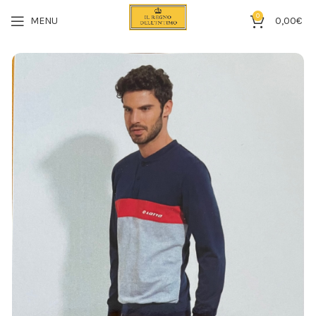
0
MENU
0,00
€