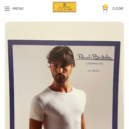
0
MENU
0,00
€