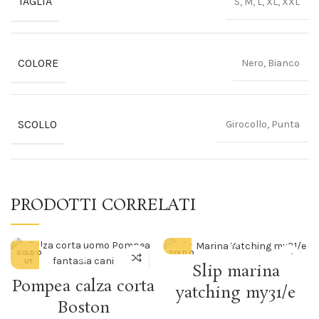
TAGLIA
S, M, L, XL, XXL
COLORE
Nero, Bianco
SCOLLO
Girocollo, Punta
PRODOTTI CORRELATI
SOLD O
SOLD O
UT
UT
Slip marina
Pompea calza corta
yatching my31/e
Boston