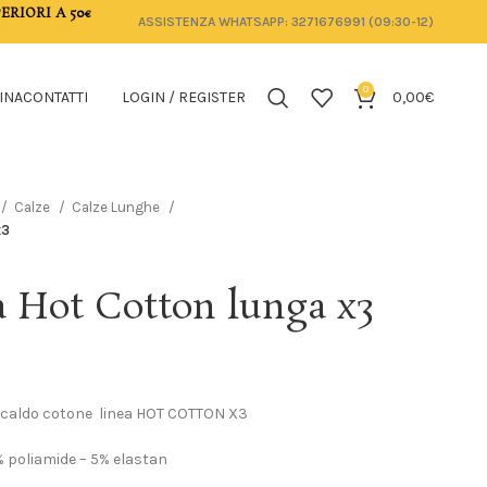
ERIORI A 50€
ASSISTENZA WHATSAPP: 3271676991 (09:30-12)
0
INA
CONTATTI
LOGIN / REGISTER
0,00
€
Calze
Calze Lunghe
x3
 Hot Cotton lunga x3
 caldo cotone linea HOT COTTON X3
 poliamide – 5% elastan