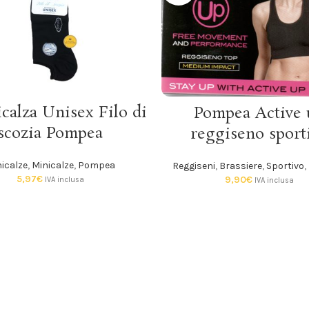
SCEGLI
SCEGLI
calza Unisex Filo di
Pompea Active 
scozia Pompea
reggiseno sport
icalze
,
Minicalze
,
Pompea
Reggiseni
,
Brassiere
,
Sportivo
,
5,97
€
9,90
€
IVA inclusa
IVA inclusa