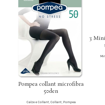
3 Mini
Min
SCEGLI
Pompea collant microfibra
50den
Calze e Collant
,
Collant
,
Pompea