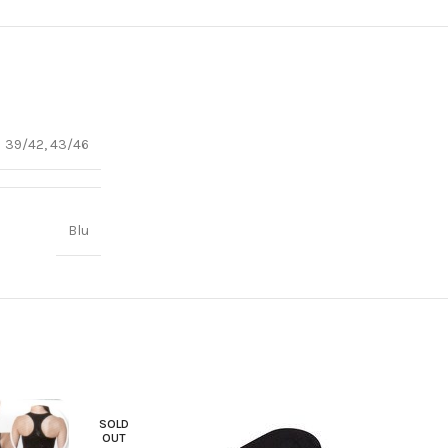
39/42, 43/46
Blu
SOLD
OUT