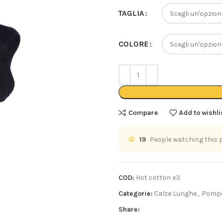
TAGLIA
COLORE
Compare
Add to wishli
19
People watching this 
COD:
Hot cotton x3
Categorie:
Calze Lunghe
,
Pomp
Share: