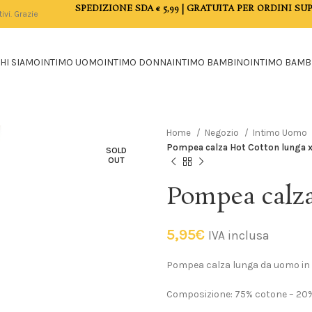
SPEDIZIONE SDA € 5,99 | GRATUITA PER ORDINI SUP
tivi. Grazie
HI SIAMO
INTIMO UOMO
INTIMO DONNA
INTIMO BAMBINO
INTIMO BAMB
Home
Negozio
Intimo Uomo
Pompea calza Hot Cotton lunga 
SOLD
OUT
Pompea calza
5,95
€
IVA inclusa
Pompea calza lunga da uomo in
Composizione: 75% cotone – 20%