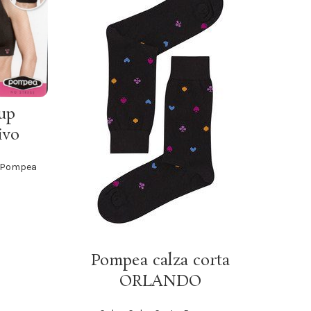
up
P
ivo
Pompea
SCEGLI
Pompea calza corta
ORLANDO