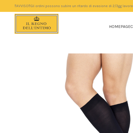
‼️AVVISO‼️Gli ordini possono subire un ritardo di evasione di 2/3gg lavora
HOMEPAGE
C