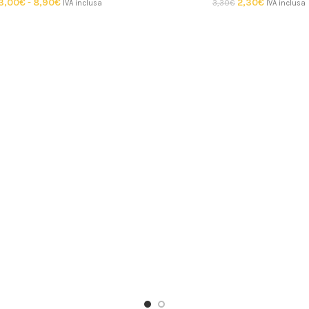
3,00
€
-
8,90
€
2,30
€
3,30
€
IVA inclusa
IVA inclusa