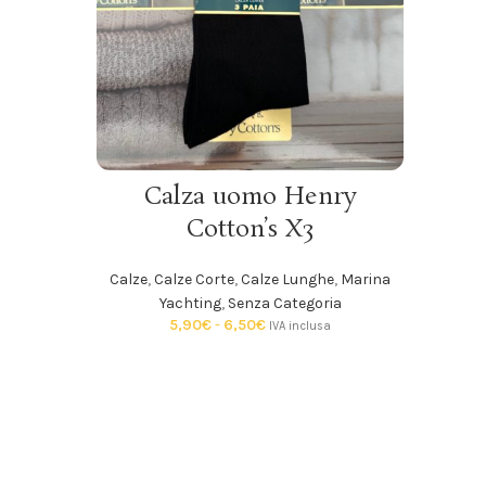
SCEGLI
Calza uomo Henry
Cotton’s X3
H
Calze
,
Calze Corte
,
Calze Lunghe
,
Marina
Yachting
,
Senza Categoria
5,90
€
-
6,50
€
IVA inclusa
Inti