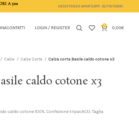
ORI A 50€
ASSISTENZA WHATSAPP: 3271676991
0
INA
CONTATTI
LOGIN / REGISTER
0,00
€
Calze
Calze Corte
Calza corta Basile caldo cotone x3
asile caldo cotone x3
do caldo cotone 100%. Confezione tripack(3). Taglia