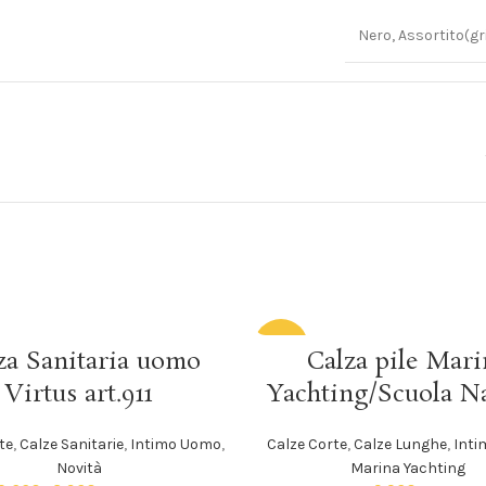
Nero, Assortito(gr
-30%
SCEGLI
SCEGLI
za Sanitaria uomo
Calza pile Mari
Virtus art.911
Yachting/Scuola N
te
,
Calze Sanitarie
,
Intimo Uomo
,
Calze Corte
,
Calze Lunghe
,
Int
Novità
Marina Yachting