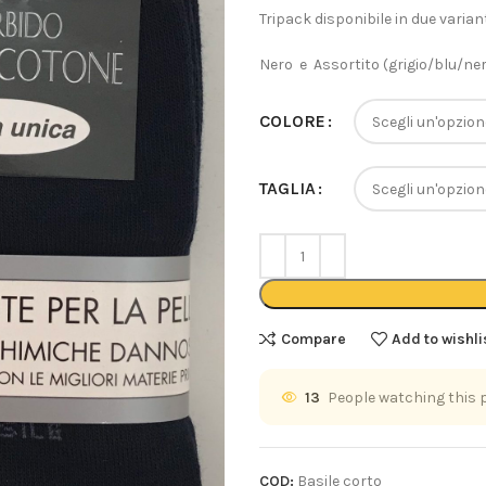
Tripack disponibile in due variant
Nero e Assortito (grigio/blu/ne
COLORE
TAGLIA
Compare
Add to wishli
13
People watching this 
COD:
Basile corto