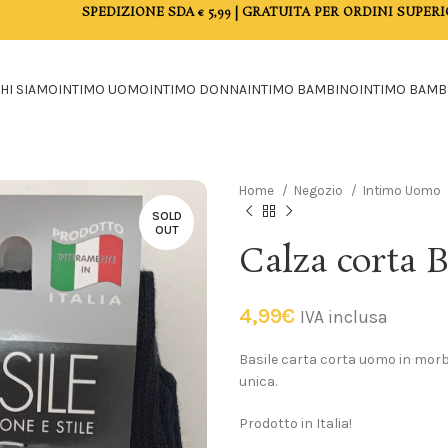
SPEDIZIONE SDA € 5,99 | GRATUITA PER ORDINI SUPERI
HI SIAMO
INTIMO UOMO
INTIMO DONNA
INTIMO BAMBINO
INTIMO BAMB
Home
Negozio
Intimo Uomo
SOLD
OUT
Calza corta B
4,99
€
IVA inclusa
Basile carta corta uomo in morbi
unica.
Prodotto in Italia!