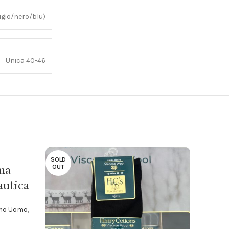
igio/nero/blu)
Unica 40-46
SOLD
SOLD
na
OUT
OUT
autica
imo Uomo
,