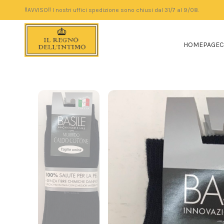
‼️AVVISO‼️ I nostri uffici spedizione sono chiusi dal 31/7 al 9/08.
HOMEPAGE
C