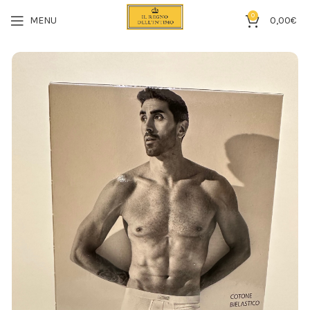
0
MENU
0,00
€