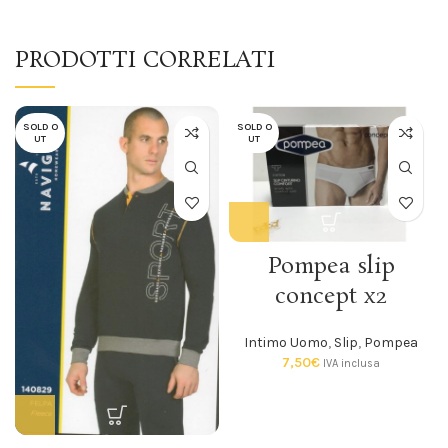
PRODOTTI CORRELATI
SOLD O
SOLD O
UT
UT
Pompea slip
concept x2
Intimo Uomo
,
Slip
,
Pompea
7,50
€
IVA inclusa