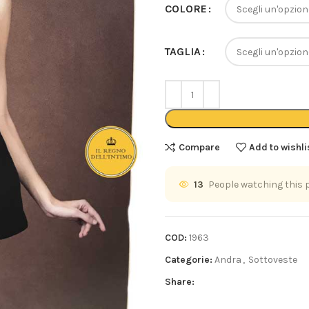
COLORE
TAGLIA
Compare
Add to wishli
13
People watching this 
COD:
1963
Categorie:
Andra
,
Sottoveste
Share: