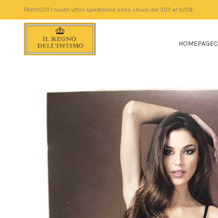
‼️AVVISO‼️ I nostri uffici spedizione sono chiusi dal 31/7 al 9/08.
HOMEPAGE
C