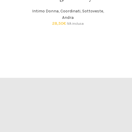
LO
Intimo Donna
,
Coordinati
,
Sottoveste
,
Andra
28,50
€
IVA inclusa
Inti