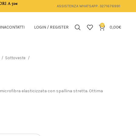
ORI A 50€
ASSISTENZA WHATSAPP: 3271676991
0
INA
CONTATTI
LOGIN / REGISTER
0,00
€
Sottoveste
 microfibra elasticizzata con spallina stretta. Ottima