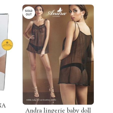
SOLD
-20%
OUT
SOLD
OUT
NA
SCEGLI
Andra lingerie baby doll