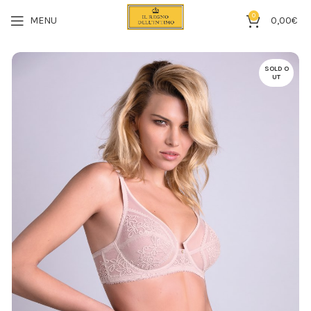
0
MENU
0,00
€
SOLD O
UT