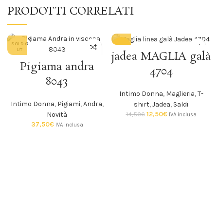
PRODOTTI CORRELATI
SOLD O
-14%
UT
jadea MAGLIA galà
Pigiama andra
SOLD O
4704
UT
8043
Intimo Donna
,
Maglieria
,
T-
Intimo Donna
,
Pigiami
,
Andra
,
shirt
,
Jadea
,
Saldi
12,50
€
14,50
€
Novità
IVA inclusa
37,50
€
IVA inclusa