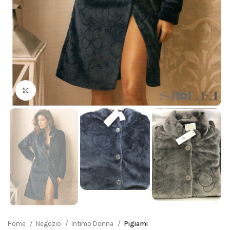
Click to enlarge
Home
Negozio
Intimo Donna
Pigiami