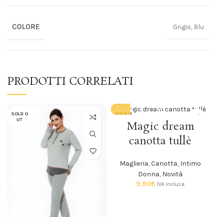
COLORE
Grigio, Blu
PRODOTTI CORRELATI
SOLD O
SOLD O
UT
UT
Magic dream
canotta tullè
Maglieria
,
Canotta
,
Intimo
Donna
,
Novità
9,90
€
IVA inclusa