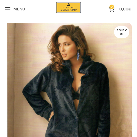
0
MENU
0,00
€
SOLD O
UT