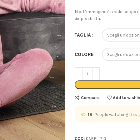
N.b. L’immagine è a solo scopo il
disponibilità.
TAGLIA
COLORE
Compare
Add to wishli
19
People watching this 
COD:
KAREL PIG