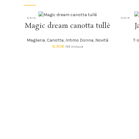
SOLD
SOLD
SCEGLI
Magic dream canotta tullè
J
OUT
OUT
Maglieria
,
Canotta
,
Intimo Donna
,
Novità
T-s
9,90
€
IVA inclusa