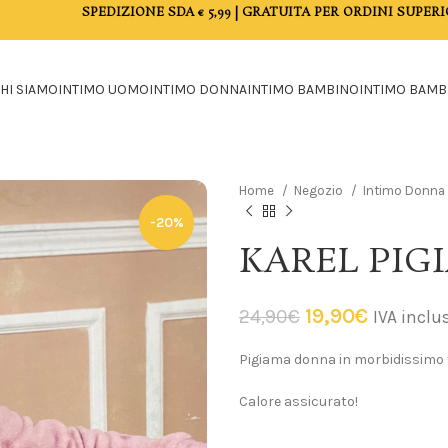
SPEDIZIONE SDA € 5,99 | GRATUITA PER ORDINI SUPERI
HI SIAMO
INTIMO UOMO
INTIMO DONNA
INTIMO BAMBINO
INTIMO BAMB
Home
Negozio
Intimo Donna
-20%
KAREL PIG
19,90
€
24,90
€
IVA inclu
Pigiama donna in morbidissimo t
Calore assicurato!