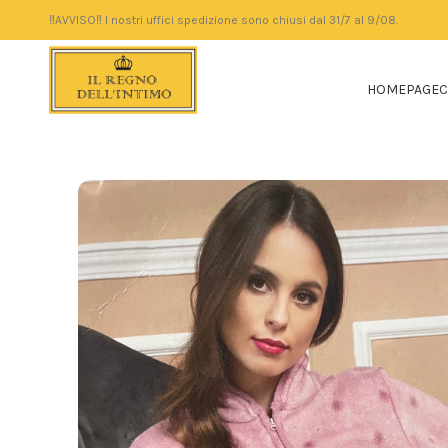
‼️AVVISO‼️ I nostri uffici spedizione sono chiusi dal 31/7 al 9/08.
HOMEPAGE
C