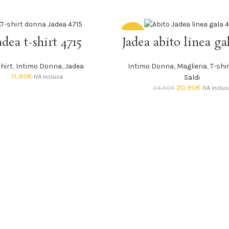
-15%
SCEGLI
SCEGLI
adea t-shirt 4715
Jadea abito linea ga
SOLD
hirt
,
Intimo Donna
,
Jadea
Intimo Donna
,
Maglieria
,
T-shi
OUT
11,90
€
Saldi
IVA inclusa
20,90
€
24,50
€
IVA inclus