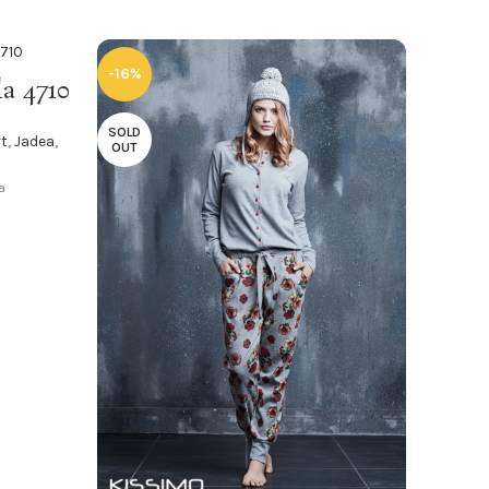
-16%
-16%
la 4710
SOLD
SOLD
rt
,
Jadea
,
OUT
OUT
a