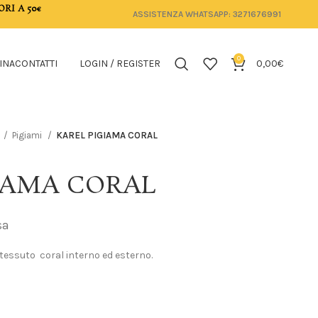
ORI A 50€
ASSISTENZA WHATSAPP: 3271676991
0
INA
CONTATTI
LOGIN / REGISTER
0,00
€
Pigiami
KAREL PIGIAMA CORAL
IAMA CORAL
sa
essuto coral interno ed esterno.