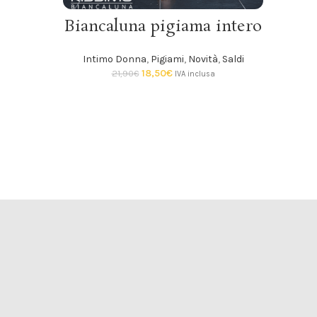
SCEGLI
Biancaluna pigiama intero
Intimo Donna
,
Pigiami
,
Novità
,
Saldi
Jade
18,50
€
21,90
€
IVA inclusa
Intimo 