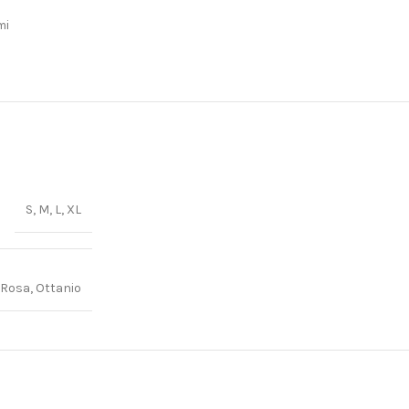
mi
S, M, L, XL
Rosa, Ottanio