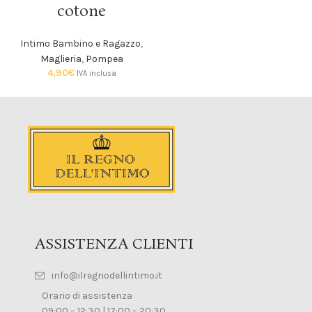
cotone
Intimo Bambino e Ragazzo
,
Maglieria
,
Pompea
4,90
€
IVA inclusa
ASSISTENZA CLIENTI
info@ilregnodellintimo.it
Orario di assistenza
09:00 – 12:30 | 17:00 – 20:30