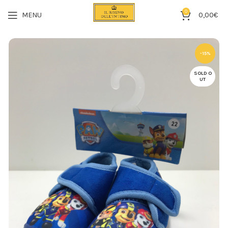
0
MENU
0,00
€
-15%
SOLD O
UT