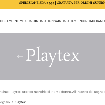
SPEDIZIONE SDA € 5,99 | GRATUITA PER ORDINI SUPERI
HI SIAMO
INTIMO UOMO
INTIMO DONNA
INTIMO BAMBINO
INTIMO BAMB
Playtex
ntimo Playtex, storico marchio di intimo donna. All’interno del Regno d
egozio
Playtex