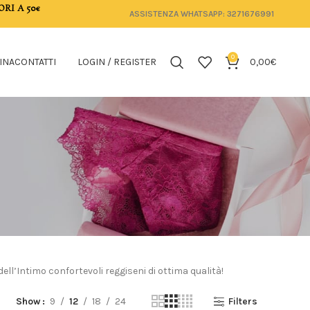
ORI A 50€
ASSISTENZA WHATSAPP: 3271676991
0
INA
CONTATTI
LOGIN / REGISTER
0,00
€
ell’Intimo confortevoli reggiseni di ottima qualità!
Show
9
12
18
24
Filters