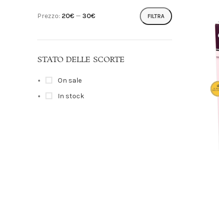
Prezzo:
20€
—
30€
FILTRA
STATO DELLE SCORTE
On sale
In stock