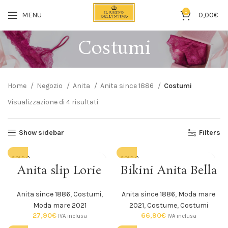
0
MENU
0,00
€
Costumi
Home
Negozio
Anita
Anita since 1886
Costumi
Visualizzazione di 4 risultati
Show sidebar
Filters
SOLD O
SOLD O
UT
UT
Anita slip Lorie
Bikini Anita Bella
Anita since 1886
,
Costumi
,
Anita since 1886
,
Moda mare
Moda mare 2021
2021
,
Costume
,
Costumi
27,90
€
66,90
€
IVA inclusa
IVA inclusa