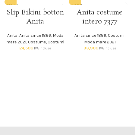
SOLD O
SOLD O
UT
UT
Slip Bikini botton
Anita costume
Anita
intero 7377
Anita
,
Anita since 1886
,
Moda
Anita since 1886
,
Costumi
,
mare 2021
,
Costume
,
Costumi
Moda mare 2021
24,50
€
93,90
€
IVA inclusa
IVA inclusa