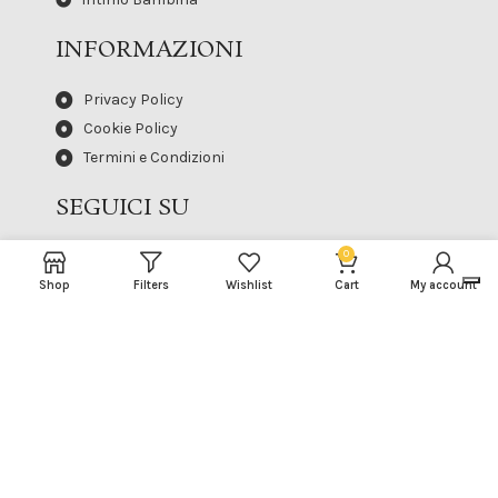
INFORMAZIONI
Privacy Policy
Cookie Policy
Termini e Condizioni
SEGUICI SU
0
Shop
Filters
Wishlist
Cart
My account
IL REGNO DELL'INITMO
2023 TUTTI I DIRITTI SONO RISERVATI - P.IVA
02405980745
Made with ♡ by
GAW Web Agency