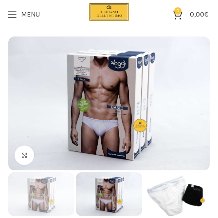
0
MENU
0,00
€
Click to enlarge