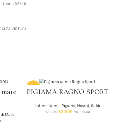
Unica 39/46
(CALZA VIRTUS)
SOLD
-21%
SCEGLI
 mare
PIGIAMA RAGNO SPORT
OUT
SOLD
Intimo Uomo
,
Pigiami
,
Novità
,
Saldi
OUT
33,90
€
42,90
€
IVA inclusa
di Mare
a