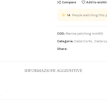
Compare
Add to wishli
14
People watching this 
COD:
Marina yatching mm100
Categorie:
Calze Corte
,
Calze L
Share:
INFORMAZIONI AGGIUNTIVE