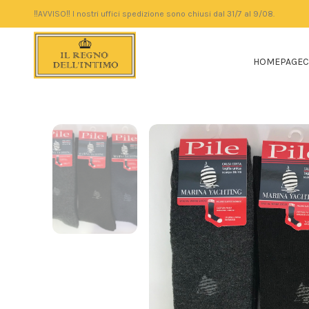
‼️AVVISO‼️ I nostri uffici spedizione sono chiusi dal 31/7 al 9/08.
HOMEPAGE
C