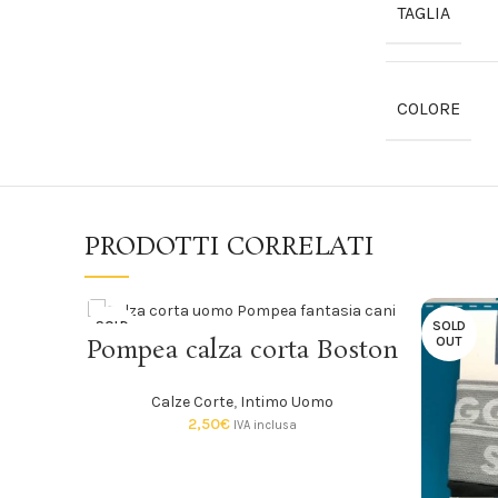
TAGLIA
COLORE
PRODOTTI CORRELATI
SOLD
SOLD
SCEGLI
Pompea calza corta Boston
OUT
OUT
Calze Corte
,
Intimo Uomo
2,50
€
IVA inclusa