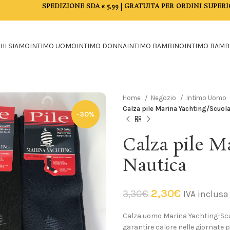
SPEDIZIONE SDA € 5,99 | GRATUITA PER ORDINI SUPERI
HI SIAMO
INTIMO UOMO
INTIMO DONNA
INTIMO BAMBINO
INTIMO BAMB
Home
Negozio
Intimo Uomo
Calza pile Marina Yachting/Scuol
-30%
Calza pile M
Nautica
2,30
€
3,30
€
IVA inclusa
Calza uomo Marina Yachting-Scuo
garantire calore nelle giornate p