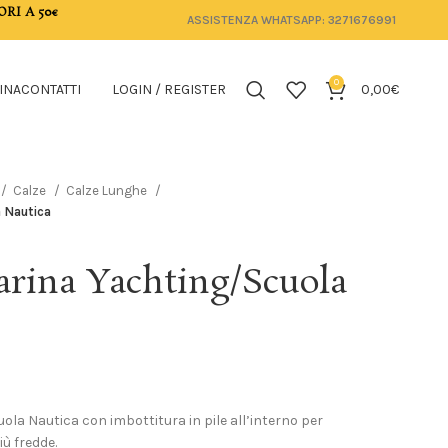
ORI A 50€
ASSISTENZA WHATSAPP: 3271676991
0
INA
CONTATTI
LOGIN / REGISTER
0,00
€
Calze
Calze Lunghe
a Nautica
arina Yachting/Scuola
la Nautica con imbottitura in pile all’interno per
iù fredde.