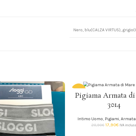
Nero, blu(CALZA VIRTUS), grigio
-14%
SCEGLI
Pigiama Armata di
3014
SOLD
OUT
Intimo Uomo
,
Pigiami
,
Armata 
17,90
€
20,90
€
IVA inclus