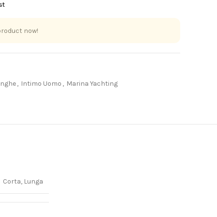
st
product now!
unghe
,
Intimo Uomo
,
Marina Yachting
Corta, Lunga