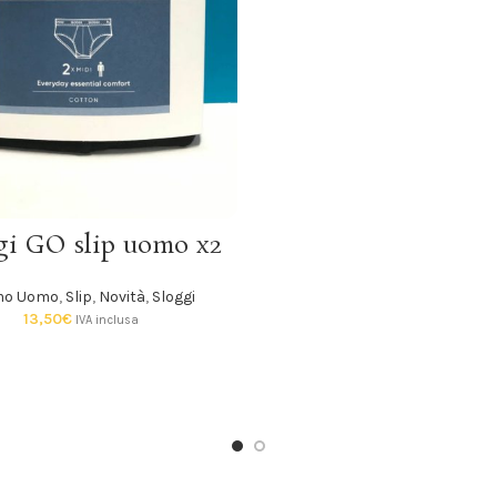
SCEGLI
gi GO slip uomo x2
mo Uomo
,
Slip
,
Novità
,
Sloggi
13,50
€
IVA inclusa