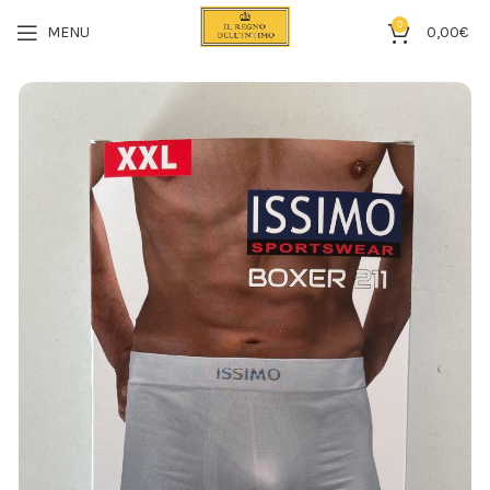
0
MENU
0,00
€