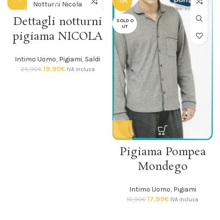
-23%
-10%
Dettagli notturni
SOLD O
SOLD O
UT
UT
pigiama NICOLA
Intimo Uomo
,
Pigiami
,
Saldi
19,90
€
25,90
€
IVA inclusa
Pigiama Pompea
Mondego
Intimo Uomo
,
Pigiami
17,99
€
19,90
€
IVA inclusa