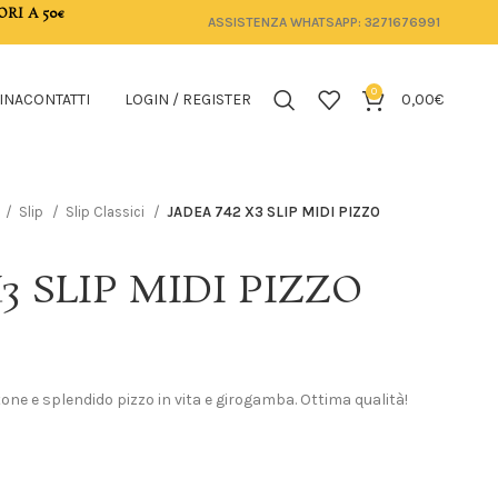
ORI A 50€
ASSISTENZA WHATSAPP: 3271676991
0
INA
CONTATTI
LOGIN / REGISTER
0,00
€
Slip
Slip Classici
JADEA 742 X3 SLIP MIDI PIZZO
X3 SLIP MIDI PIZZO
otone e splendido pizzo in vita e girogamba. Ottima qualità!