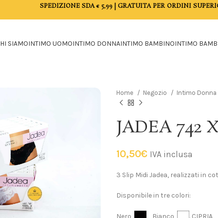
SPEDIZIONE SDA € 5,99 | GRATUITA PER ORDINI SUPERI
HI SIAMO
INTIMO UOMO
INTIMO DONNA
INTIMO BAMBINO
INTIMO BAMB
Home
Negozio
Intimo Donna
JADEA 742 
10,50
€
IVA inclusa
3 Slip Midi Jadea, realizzati in c
Disponibile in tre colori:
Nero
Bianco
. CIPRIA