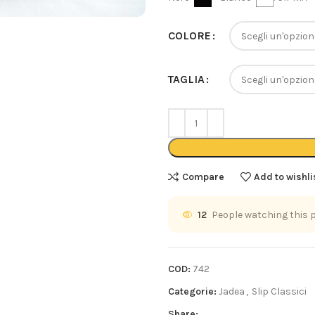
COLORE
TAGLIA
Compare
Add to wishli
12
People watching this 
COD:
742
Categorie:
Jadea
,
Slip Classici
Share: