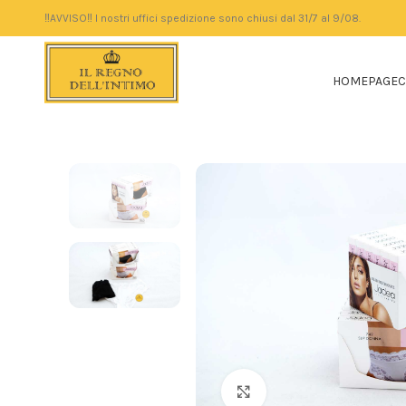
‼️AVVISO‼️ I nostri uffici spedizione sono chiusi dal 31/7 al 9/08.
HOMEPAGE
C
Click to enlarge