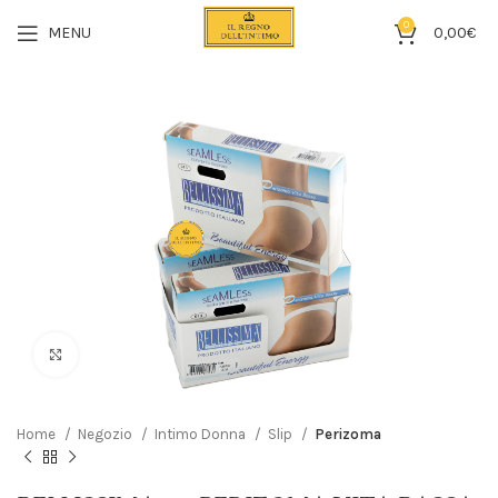
0
MENU
0,00
€
Click to enlarge
Home
Negozio
Intimo Donna
Slip
Perizoma