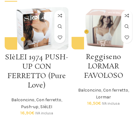
Reggiseno
SIèLEI 1974 PUSH-
LORMAR
UP CON
FAVOLOSO
FERRETTO (Pure
Love)
Balconcino
,
Con ferretto
,
Lormar
Balconcino
,
Con ferretto
,
16,50
€
IVA inclusa
Push-up
,
SIèLEI
16,90
€
IVA inclusa