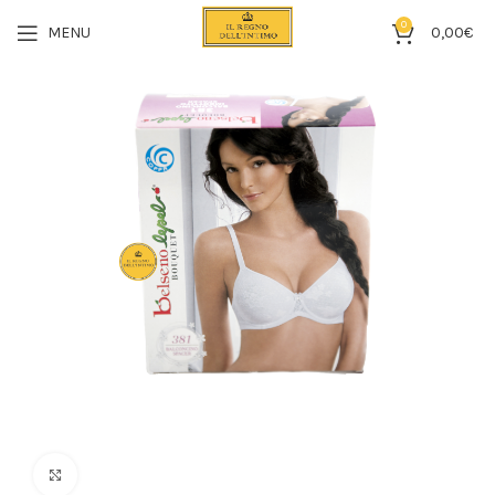
0
MENU
0,00
€
Click to enlarge